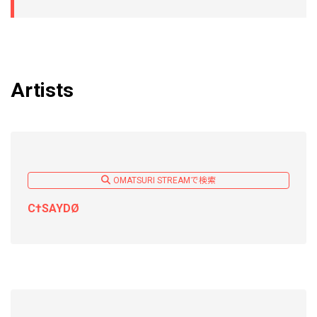
Artists
OMATSURI STREAMで検索
C†SAYDØ