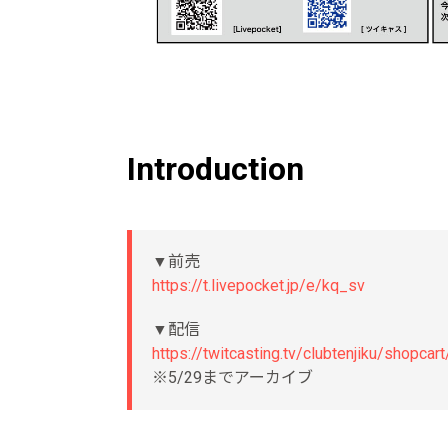
Introduction
▼前売
https://t.livepocket.jp/e/kq_sv
▼配信
https://twitcasting.tv/clubtenjiku/shopca
※5/29までアーカイブ