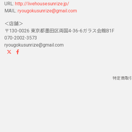
URL:
http://livehousesunrize.jp/
MAIL:
ryougokusunrize@gmail.com
＜店舗＞
〒130-0026 東京都墨田区両国4-36-6ガラス会館B1F
070-2002-3573
ryougokusunrize@gmail.com
特定商取