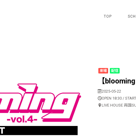
TOP
SCH
来場
配信
【blooming
2025-05-22
OPEN 18:30 / START
LIVE HOUSE 両国S