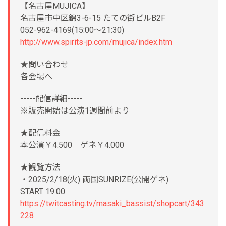
【名古屋MUJICA】
名古屋市中区錦3-6-15 たての街ビルB2F
052-962-4169(15:00～21:30)
http://www.spirits-jp.com/mujica/index.htm
★問い合わせ
各会場へ
-----配信詳細-----
※販売開始は公演1週間前より
★配信料金
本公演￥4.500 ゲネ￥4.000
★観覧方法
・2025/2/18(火) 両国SUNRIZE(公開ゲネ)
START 19:00
https://twitcasting.tv/masaki_bassist/shopcart/343
228