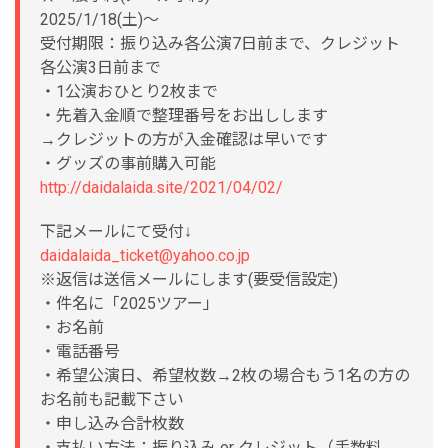
2025/1/18(土)～
受付期限：振り込み各公演7日前まで、クレジット
各公演3日前まで
・1公演おひとり2枚まで
・先着入金順で整理番号をお出しします
→クレジットの方が入金確認は早いです
・グッズの事前購入可能
http://daidalaida.site/2021/04/02/
下記メールにて受付↓
daidalaida_ticket@yahoo.co.jp
※返信は送信メールにします(要受信設定)
・件名に「2025ツアー」
・お名前
・電話番号
・希望公演日、希望枚数→2枚の場合もう1名の方の
お名前も記載下さい
・申し込み合計枚数
・支払い方法：振り込み or クレジット（手数料