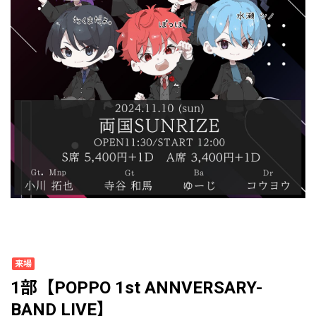
来場
1部【POPPO 1st ANNVERSARY-
BAND LIVE】