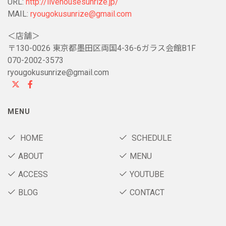
URL:
http://livehousesunrize.jp/
MAIL:
ryougokusunrize@gmail.com
＜店舗＞
〒130-0026 東京都墨田区両国4-36-6ガラス会館B1F
070-2002-3573
ryougokusunrize@gmail.com
MENU
HOME
SCHEDULE
ABOUT
MENU
ACCESS
YOUTUBE
BLOG
CONTACT