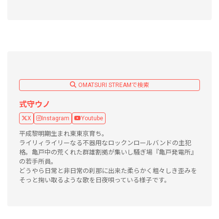
OMATSURI STREAMで検索
式守ウノ
X
Instagram
Youtube
平成黎明期生まれ東東京育ち。
ライリィライリーなる不器用なロックンロールバンドの主犯
格。亀戸中の荒くれた群雄割拠が集いし騒ぎ場『亀戸発電所』
の若手所員。
どうやら日常と非日常の刹那に出来た柔らかく粗々しき歪みを
そっと掬い取るような歌を日夜唄っている様子です。