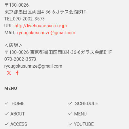
〒130-0026
東京都墨田区両国4-36-6ガラス会館B1F
TEL:070-2002-3573
URL:
http://livehousesunrize.jp/
MAIL:
ryougokusunrize@gmail.com
＜店舗＞
〒130-0026 東京都墨田区両国4-36-6ガラス会館B1F
070-2002-3573
ryougokusunrize@gmail.com
MENU
HOME
SCHEDULE
ABOUT
MENU
ACCESS
YOUTUBE