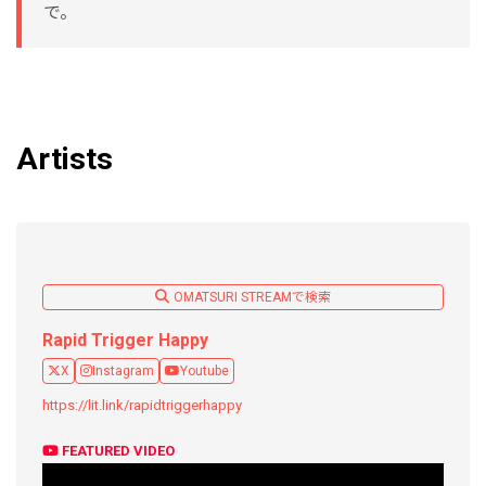
で。
Artists
OMATSURI STREAMで検索
Rapid Trigger Happy
X
Instagram
Youtube
https://lit.link/rapidtriggerhappy
FEATURED VIDEO