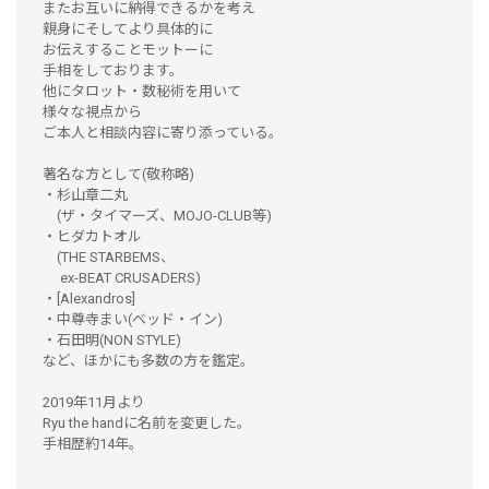
またお互いに納得できるかを考え
親身にそしてより具体的に
お伝えすることモットーに
手相をしております。
他にタロット・数秘術を用いて
様々な視点から
ご本人と相談内容に寄り添っている。
著名な方として(敬称略)
・杉山章二丸
(ザ・タイマーズ、MOJO-CLUB等)
・ヒダカトオル
(THE STARBEMS、
ex-BEAT CRUSADERS)
・[Alexandros]
・中尊寺まい(ベッド・イン)
・石田明(NON STYLE)
など、ほかにも多数の方を鑑定。
2019年11月より
Ryu the handに名前を変更した。
手相歴約14年。