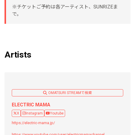
※チケットご予約は各アーティスト、SUNRIZEま
で。
Artists
OMATSURI STREAMで検索
ELECTRIC MAMA
X
Instagram
Youtube
https://electric-mama.jp/
https://www.youtube.com/user/electricmamachannel