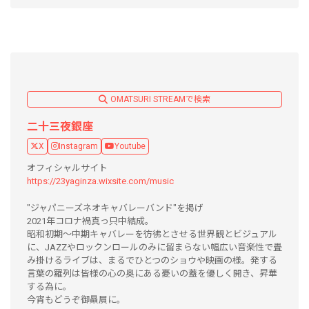
OMATSURI STREAMで検索
二十三夜銀座
X
Instagram
Youtube
オフィシャルサイト
https://23yaginza.wixsite.com/music
"ジャパニーズネオキャバレーバンド"を掲げ
2021年コロナ禍真っ只中結成。
昭和初期〜中期キャバレーを彷彿とさせる世界観とビジュアル
に、JAZZやロックンロールのみに留まらない幅広い音楽性で畳
み掛けるライブは、まるでひとつのショウや映画の様。発する
言葉の羅列は皆様の心の奥にある憂いの蓋を優しく開き、昇華
する為に。
今宵もどうぞ御贔屓に。