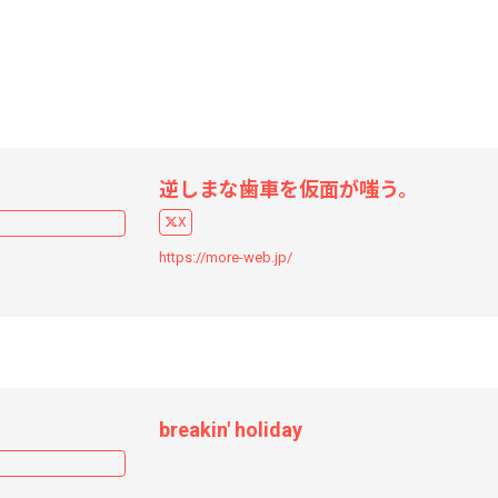
逆しまな歯車を仮面が嗤う。
X
https://more-web.jp/
breakin' holiday