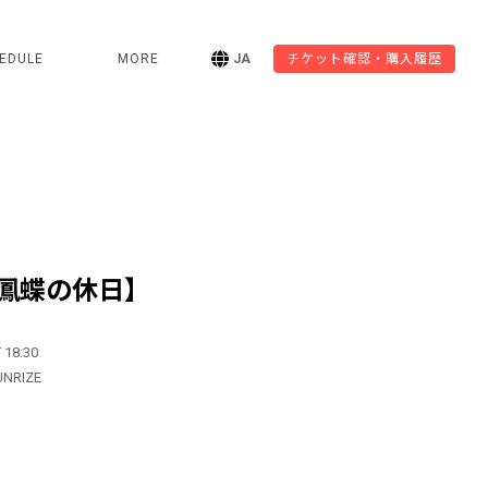
EDULE
MORE
JA
チケット確認・購入履歴
鳳蝶の休日】
 18:30
UNRIZE