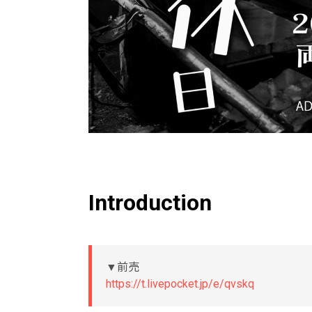
Introduction
▼前売
https://t.livepocket.jp/e/qvskq