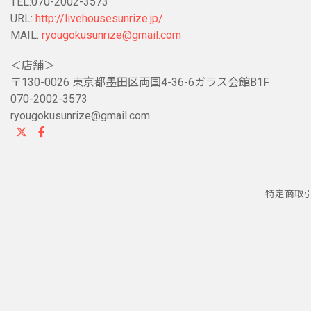
TEL:070-2002-3573
URL:
http://livehousesunrize.jp/
MAIL:
ryougokusunrize@gmail.com
＜店舗＞
〒130-0026 東京都墨田区両国4-36-6ガラス会館B1F
070-2002-3573
ryougokusunrize@gmail.com
特定商取