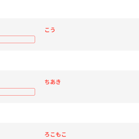
こう
ちあき
ろこもこ