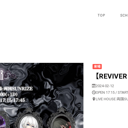
TOP
SCH
来場
【REVIVER 
2024-02-12
OPEN 17:15 / START
LIVE HOUSE 両国S