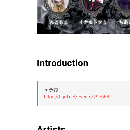
Introduction
▼予約
https://tiget.net/events/297668
Artists