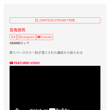
OMATSURI STREAMで検索
百鬼夜恍
X
Instagram
Youtube
GENRE
ロック
歌とベースだけ！削ぎ落とされた編成から放たれる
FEATURED VIDEO