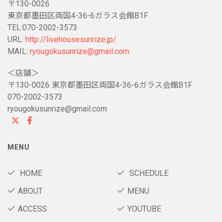
〒130-0026
東京都墨田区両国4-36-6ガラス会館B1F
TEL:070-2002-3573
URL:
http://livehousesunrize.jp/
MAIL:
ryougokusunrize@gmail.com
＜店舗＞
〒130-0026 東京都墨田区両国4-36-6ガラス会館B1F
070-2002-3573
ryougokusunrize@gmail.com
MENU
HOME
SCHEDULE
ABOUT
MENU
ACCESS
YOUTUBE