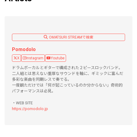
OMATSURI STREAMで検索
Pomodolo
X
Instagram
Youtube
ドラムボーカルとギターで構成された２ピースロックバンド。
二人組とは思えない重厚なサウンドを軸に、ギミックに富んだ
多彩な楽曲を同期レスで奏でる。
一度観ただけでは「何が起こっているのか分からない」奇術的
パフォーマンスは必見。
・WEB SITE
https://pomodolo.jp