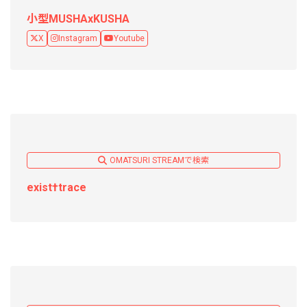
小型MUSHAxKUSHA
X
Instagram
Youtube
OMATSURI STREAMで検索
exist†trace