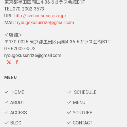
東京都墨田区両国4-36-6ガラス会館B1F
TEL:070-2002-3573
URL:
http://livehousesunrize.jp/
MAIL:
ryougokusunrize@gmail.com
＜店舗＞
〒130-0026 東京都墨田区両国4-36-6ガラス会館B1F
070-2002-3573
ryougokusunrize@gmail.com
MENU
HOME
SCHEDULE
ABOUT
MENU
ACCESS
YOUTUBE
BLOG
CONTACT