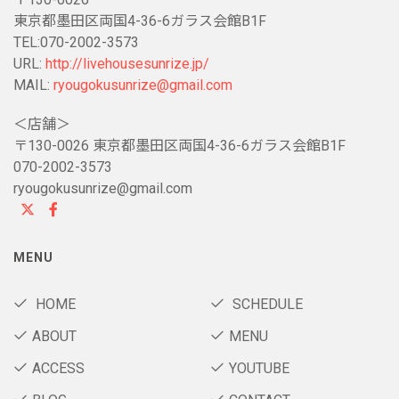
東京都墨田区両国4-36-6ガラス会館B1F
TEL:070-2002-3573
URL:
http://livehousesunrize.jp/
MAIL:
ryougokusunrize@gmail.com
＜店舗＞
〒130-0026 東京都墨田区両国4-36-6ガラス会館B1F
070-2002-3573
ryougokusunrize@gmail.com
MENU
HOME
SCHEDULE
ABOUT
MENU
ACCESS
YOUTUBE