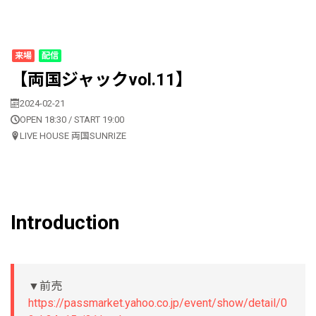
来場
配信
【両国ジャックvol.11】
2024-02-21
OPEN 18:30 / START 19:00
LIVE HOUSE 両国SUNRIZE
Introduction
▼前売
https://passmarket.yahoo.co.jp/event/show/detail/0