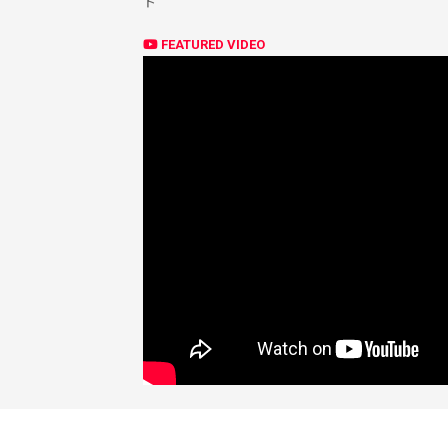
ト
FEATURED VIDEO