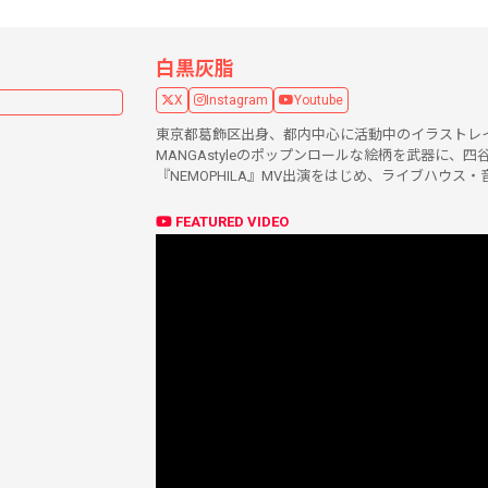
白黒灰脂
X
Instagram
Youtube
東京都葛飾区出身、都内中心に活動中のイラストレ
MANGAstyleのポップンロールな絵柄を武器に、四谷o
『NEMOPHILA』MV出演をはじめ、ライブハウ
FEATURED VIDEO