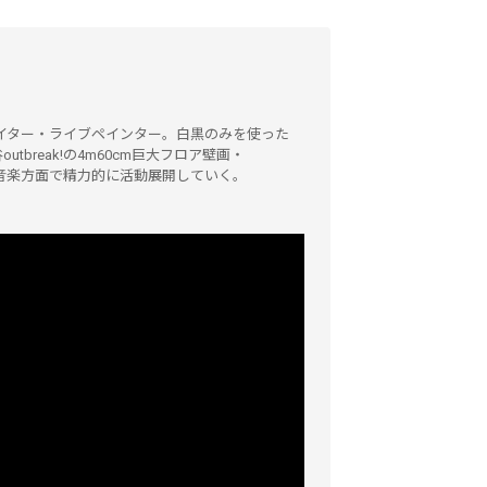
イター・ライブペインター。白黒のみを使った
utbreak!の4m60cm巨大フロア壁画・
ス・音楽方面で精力的に活動展開していく。