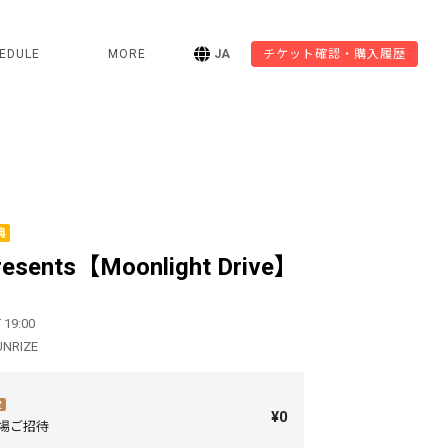
EDULE
MORE
JA
チケット確認・購入履歴
典
resents【Moonlight Drive】
 19:00
UNRIZE
定
¥0
来場ご招待