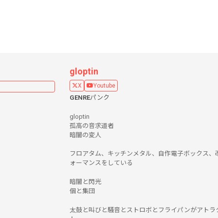
gloptin
X
Youtube
GENRE
パンク
gloptin
孤高の音求道者
暗闇の変人
フロアタム、キッチンメタル、自作電子ボックス、
ォーマンスをしている
暗闇と閃光
個と集団
太鼓と叫びと騒音とストロボとフライパンがアトラ